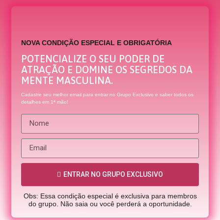
NOVA CONDIÇÃO ESPECIAL E OBRIGATÓRIA
POTENCIALIZE O SEU PODER DE
ATRAÇÃO E DOMINE OS SEGREDOS DA
MENTE MASCULINA.
Cadastre seu melhor email para entrar no Grupo Exclusivo e saber todos os
detalhes em 1ª mão!
ENTRAR NO GRUPO EXCLUSIVO
Obs: Essa condição especial é exclusiva para membros
do grupo. Não saia ou você perderá a oportunidade.